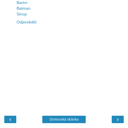
Bartın
Batman
Sinop
Odpovědět
‹
›
Domovská stránka