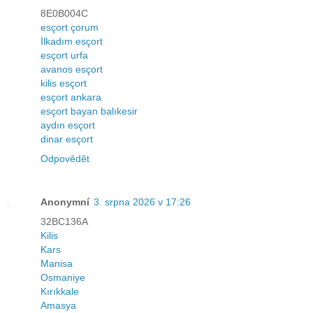
8E0B004C
esçort çorum
İlkadım esçort
esçort urfa
avanos esçort
kilis esçort
esçort ankara
esçort bayan balıkesir
aydın esçort
dinar esçort
Odpovědět
Anonymní
3. srpna 2026 v 17:26
32BC136A
Kilis
Kars
Manisa
Osmaniye
Kırıkkale
Amasya