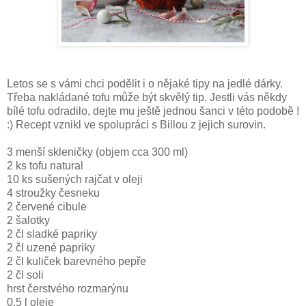
Letos se s vámi chci podělit i o nějaké tipy na jedlé dárky. 
Třeba nakládané tofu může být skvělý tip. Jestli vás někdy 
bílé tofu odradilo, dejte mu ještě jednou šanci v této podobě ! 
:) Recept vznikl ve spolupráci s Billou z jejich surovin.
3 menší skleničky (objem cca 300 ml)
2 ks tofu natural
10 ks sušených rajčat v oleji
4 stroužky česneku
2 červené cibule
2 šalotky
2 čl sladké papriky
2 čl uzené papriky
2 čl kuliček barevného pepře
2 čl soli
hrst čerstvého rozmarýnu
0,5 l oleje