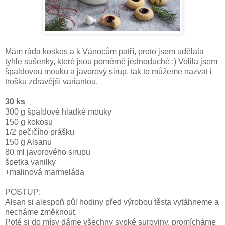
Mám ráda koskos a k Vánocům patří, proto jsem udělala 
tyhle sušenky, které jsou poměrně jednoduché :) Volila jsem 
špaldovou mouku a javorový sirup, tak to můžeme nazvat i 
trošku zdravější variantou.
30 ks 
300 g špaldové hladké mouky
150 g kokosu
1/2 pečičího prášku
150 g Alsanu
80 ml javorového sirupu
špetka vanilky
+malinová marmeláda
POSTUP:
Alsan si alespoň půl hodiny před výrobou těsta vytáhneme a 
necháme změknout.
Poté si do mísy dáme všechny sypké suroviny, promícháme 