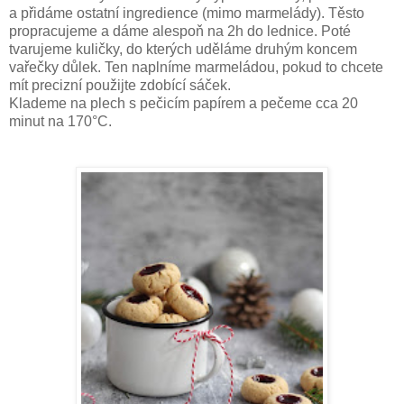
a přidáme ostatní ingredience (mimo marmelády). Těsto 
propracujeme a dáme alespoň na 
2h do lednice. Poté 
tvarujeme kuličky, do kterých uděláme druhým koncem 
vařečky důlek. Ten naplníme marmeládou, pokud to chcete 
mít precizní použijte zdobící sáček.
Klademe na plech s pečicím papírem a pečeme cca 20 
minut na 170°C.