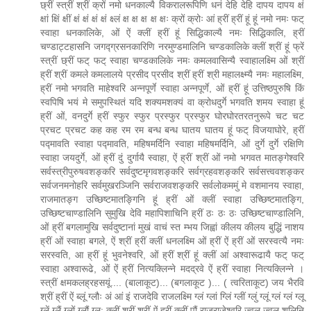
छ्रीं स्त्रीं श्रीं क्रों नमो धनकाल्यै विकरालरूपिणि धनं देहि देहि दापय दापय क्षं
क्षां क्षिं क्षीं क्षं क्षं क्षं क्षं क्ष्लं क्ष क्ष क्ष क्ष क्षः क्रों क्रोः आं ह्रीं ह्रीं हूं हूं नमो नमः फट्
स्वाहा धनकालिके, ओं ऐं क्लीं ह्रीं हूं सिद्धिकाल्यै नमः सिद्धिकालि, ह्रीं
चण्डाट्टहासनि जगद्ग्रसनकारिणि नरमुण्डमालिनि चण्डकालिके क्लीं श्रीं हूं फ्रें
स्त्रीं छ्रीं फट् फट् स्वाहा चण्डकालिके नमः कमलवासिन्यै स्वाहालक्ष्मि ओं श्रीं
ह्रीं श्रीं कमले कमलालये प्रसीद प्रसीद श्रीं ह्रीं श्री महालक्ष्म्यै नमः महालक्ष्मि,
ह्रीं नमो भगवति माहेश्वरि अन्नपूर्णे स्वाहा अन्नपूर्णे, ओं ह्रीं हूं उत्तिष्ठपुरुषि किं
स्वपिषि भयं मे समुपस्थितं यदि शक्यमशक्यं वा क्रोधदुर्गे भगवति शमय स्वाहा हूं
ह्रीं ओं, वनदुर्गे ह्रीं स्फुर स्फुर प्रस्फुर प्रस्फुर घोरघोरतरतनुरूपे चट चट
प्रचट प्रचट कह कह रम रम बन्ध बन्ध घातय घातय हूं फट् विजयाघोरे, ह्रीं
पद्मावति स्वाहा पद्मावति, महिषमर्दिनि स्वाहा महिषमर्दिनि, ओं दुर्गे दुर्गे रक्षिणि
स्वाहा जयदुर्गे, ओं ह्रीं दुं दुर्गायै स्वाहा, ऐं ह्रीं श्रीं ओं नमो भगवत मातङ्गेश्वरि
सर्वस्त्रीपुरुषवशङ्करि सर्वदुष्टमृगवशङ्करि सर्वग्रहवशङ्करि सर्वसत्त्ववशङ्कर
सर्वजनमनोहरि सर्वमुखरञ्जिनि सर्वराजवशङ्करि सर्वलोकममुं मे वशमानय स्वाहा,
राजमातङ्ग उच्छिष्टमातङ्गिनि हूं ह्रीं ओं क्लीं स्वाहा उच्छिष्टमातङ्गि,
उच्छिष्टचाण्डालिनि सुमुखि देवि महापिशाचिनि ह्रीं ठः ठः ठः उच्छिष्टचाण्डालिनि,
ओं ह्रीं बगलामुखि सर्वदुष्टानां मुखं वाचं स्त म्भय जिह्वां कीलय कीलय बुद्धिं नाशय
ह्रीं ओं स्वाहा बगले, ऐं श्रीं ह्रीं क्लीं धनलक्ष्मि ओं ह्रीं ऐं ह्रीं ओं सरस्वत्यै नमः
सरस्वति, आ ह्रीं हूं भुवनेश्वरि, ओं ह्रीं श्रीं हूं क्लीं आं अश्वारूढायै फट् फट्
स्वाहा अश्वारूढे, ओं ऐं ह्रीं नित्यक्लिन्ने मदद्रवे ऐं ह्रीं स्वाहा नित्यक्लिन्ने ।
स्त्रीं क्षमकलह्रहसयूं.... (बालाकूट)... (बगलाकूट )... ( त्वरिताकूट) जय भैरवि
श्रीं ह्रीं ऐं ब्लूं ग्लौः अं आं इं राजदेवि राजलक्ष्मि ग्लं ग्लां ग्लिं ग्लीं ग्लुं ग्लूं ग्लं ग्लं ग्लू
ग्लें ग्लैं ग्लों ग्लौं ग्ल: क्लीं श्रीं श्रीं ऐं ह्रीं क्लीं पौं राजराजेश्वरि ज्वल ज्वल शूलिनि