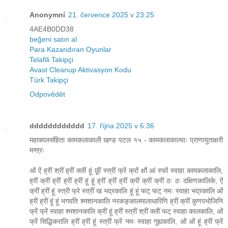
Anonymní
21. července 2025 v 23:25
4AE4B0DD38
beğeni satın al
Para Kazandıran Oyunlar
Telafili Takipçi
Avast Cleanup Aktivasyon Kodu
Türk Takipçi
Odpovědět
dddddddddddd
17. října 2025 v 6:36
महाकालसंहिता कामकलाकाली खण्ड पटल १५ - कामकलाकाल्याः प्राणायुताक्षरी
मन्त्रः
ओं ऐं ह्रीं श्रीं ह्रीं क्लीं हूं छूीं स्त्रीं फ्रें क्रों क्षौं आं स्फों स्वाहा कामकलाकालि,
ह्रीं क्रीं ह्रीं ह्रीं ह्रीं हूं हूं ह्रीं ह्रीं ह्रीं क्रीं क्रीं क्रीं ठः ठः दक्षिणकालिके, ऐं
क्रीं ह्रीं हूं स्त्री फ्रे स्त्रीं ख भद्रकालि हूं हूं फट् फट् नमः स्वाहा भद्रकालि ओं
ह्रीं ह्रीं हूं हूं भगवति श्मशानकालि नरकङ्कालमालाधारिणि ह्रीं क्रीं कुणपभोजिनि
फ्रें फ्रें स्वाहा श्मशानकालि क्रीं हूं ह्रीं स्त्रीं श्रीं क्लीं फट् स्वाहा कालकालि, ओं
फ्रें सिद्धिकरालि ह्रीं ह्रीं हूं स्त्रीं फ्रें नमः स्वाहा गुह्यकालि, ओं ओं हूं ह्रीं फ्रें