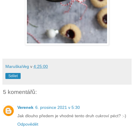
MaruškaVeg
v
4:25:00
Sdílet
5 komentářů:
Verenek
6. prosince 2021 v 5:30
Jak dlouho předem je vhodné tento druh cukroví péct? :-)
Odpovědět