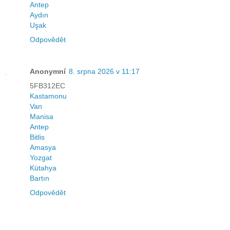
Antep
Aydın
Uşak
Odpovědět
Anonymní
8. srpna 2026 v 11:17
5FB312EC
Kastamonu
Van
Manisa
Antep
Bitlis
Amasya
Yozgat
Kütahya
Bartın
Odpovědět