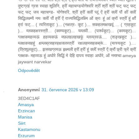
दुष्टग्रहं ग्रस स्वाहा शूलिनि, ह्रीं महाचण्डयोगेश्वरि श्रीं श्रीं श्रीं फट् फट् फट्
फट् फट् जय महाचण्ड- योगेश्वरि, श्रीं ह्रीं क्लीं प्लूं ऐं ह्रीं क्लीं पौं क्षीं क्लीं
सिद्धिलक्ष्म्यै नमः क्लीं पौं ह्रीं ऐं राज्यसिद्धिलक्ष्मि ओं क्रः हूं आं क्रों स्त्रीं हूं क्षौं
ह्रां फट्... ( त्वरिताकूट )... (नक्षत्र- कूट )... सकहलमक्षखवूं ... ( ग्रहकूट
)... म्लकहक्षरस्त्री... (काम्यकूट)... यम्लवी... (पार्श्वकूट)... (कामकूट)...
ग्लक्षकमहव्यऊं हहव्यकऊं मफ़लहलहखफूं म्लव्य्रवऊं.... (शङ्खकूट )...
म्लक्षकसहहूं क्षम्लब्रसहस्हक्षक्लस्त्रीं रक्षलहमसहकब्रूं... (मत्स्यकूट )....
(त्रिशूलकूट)... झसखग्रमऊ हृक्ष्मली ह्रीं ह्रीं हूं क्लीं स्त्रीं ऐं क्रौं छ्री फ्रें क्रीं
ग्लक्षक- महव्यऊ हूं अघोरे सिद्धिं मे देहि दापय स्वाहा अघोरे, ओं नमश्चा ameya
jaywant narvekar
Odpovědět
Anonymní
31. července 2026 v 13:09
3ED4C1AF
Amasya
Erzincan
Manisa
Siirt
Kastamonu
Erzurum