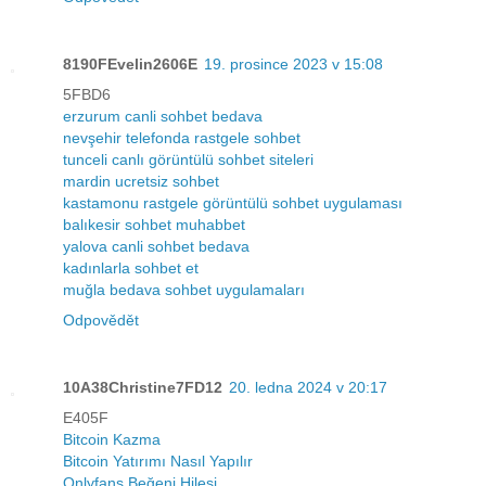
8190FEvelin2606E
19. prosince 2023 v 15:08
5FBD6
erzurum canli sohbet bedava
nevşehir telefonda rastgele sohbet
tunceli canlı görüntülü sohbet siteleri
mardin ucretsiz sohbet
kastamonu rastgele görüntülü sohbet uygulaması
balıkesir sohbet muhabbet
yalova canli sohbet bedava
kadınlarla sohbet et
muğla bedava sohbet uygulamaları
Odpovědět
10A38Christine7FD12
20. ledna 2024 v 20:17
E405F
Bitcoin Kazma
Bitcoin Yatırımı Nasıl Yapılır
Onlyfans Beğeni Hilesi