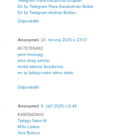
Telegram Para Kazanma Grupları
En İyi Telegram Para Kazandıran Botlar
En İyi Telegram Airdrop Botları
Odpovědět
Anonymní
10. června 2025 v 23:07
6F7E7E6A82
yeni mmorpg
sms onay servisi
mobil ödeme bozdurma
en iyi takipçi satın alma sitesi
-
Odpovědět
Anonymní
9. září 2025 v 6:49
E40EB4D8A3
Takipçi Satın Al
M3u Listesi
Sıra Bulucu