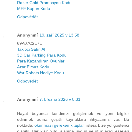
Razer Gold Promosyon Kodu
MFF Kupon Kodu
Odpovědět
Anonymní
19. září 2025 v 13:58
69A07C2E7E
Takipçi Satın Al
3D Car Parking Para Kodu
Para Kazandıran Oyunlar
Azar Elmas Kodu
War Robots Hediye Kodu
Odpovědět
Anonymní
7. března 2026 v 8:31
Hayat boyunca kendimizi geliştirmek ve yeni bilgiler
edinmek adına çeşitli kaynaklara ihtiyacımız var. Bu
noktada,
okunması gereken kitaplar
listesi, bize yol gösterici
olabilir. Her kişinin ilgi alanına uygun ve ufuk açıcı eserleri