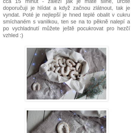
cca 15 minut - záleží jak je máte silné, určitě
doporučuji je hlídat a když začnou zlátnout, tak je
vyndat. Poté je nejlepší je hned teplé obalit v cukru
smíchaném s vanilkou, ten se na to pěkně nalepí a
po vychladnutí můžete ještě pocukrovat pro hezčí
vzhled :)