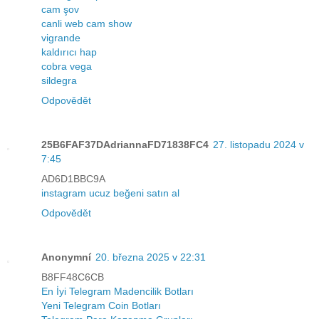
cam şov
canli web cam show
vigrande
kaldırıcı hap
cobra vega
sildegra
Odpovědět
25B6FAF37DAdriannaFD71838FC4
27. listopadu 2024 v
7:45
AD6D1BBC9A
instagram ucuz beğeni satın al
Odpovědět
Anonymní
20. března 2025 v 22:31
B8FF48C6CB
En İyi Telegram Madencilik Botları
Yeni Telegram Coin Botları