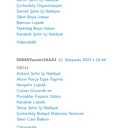
Çerkezköy Organizasyon
Denizli Şehir İçi Nakliyat
Silivri Boya Ustası
Batman Lojistik
Tekirdağ Boya Ustası
Karabük Şehir İçi Nakliyat
Odpovědět
D08A5Yasmin3AAA4
12. listopadu 2023 v 10:44
58D14
Ankara Şehir İçi Nakliyat
Afyon Parça Eşya Taşıma
Nevşehir Lojistik
Coinex Güvenilir mi
Pursaklar Fayans Ustası
Karabük Lojistik
Sinop Şehir İçi Nakliyat
Çerkezköy Bulaşık Makinesi Tamircisi
Silivri Cam Balkon
Odpovědět