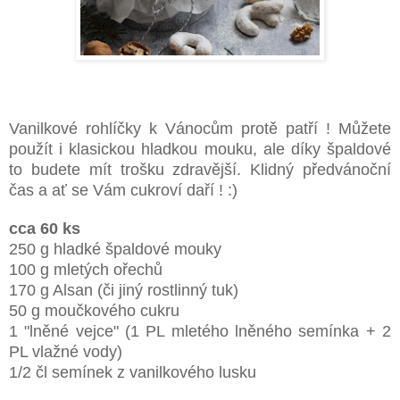
Vanilkové rohlíčky k Vánocům protě patří ! Můžete
použít i klasickou hladkou mouku, ale díky špaldové
to budete mít trošku zdravější. Klidný předvánoční
čas a ať se Vám cukroví daří ! :)
cca 60 ks
250 g hladké špaldové mouky
100 g mletých ořechů
170 g Alsan (či jiný rostlinný tuk)
50 g moučkového cukru
1 "lněné vejce" (1 PL mletého lněného semínka + 2
PL vlažné vody)
1/2 čl semínek z vanilkového lusku