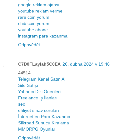
google reklam ajansı
youtube reklam verme
rare coin yorum
shib coin yorum
youtube abone
instagram para kazanma
Odpovědět
C7D0FLaylah5C0EA
26. dubna 2024 v 19:46
44514
Telegram Kanal Satın Al
Site Satışı
Yabancı Dizi Önerileri
Freelance İş İlanları
seo
ehliyet sınav soruları
İnternetten Para Kazanma
Silkroad Sunucu Kiralama
MMORPG Oyunlar
Odpovědět