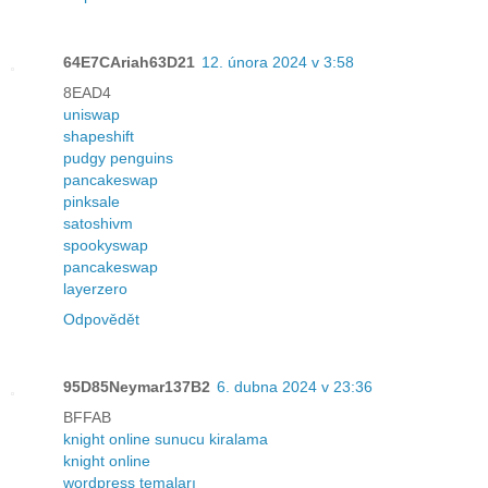
64E7CAriah63D21
12. února 2024 v 3:58
8EAD4
uniswap
shapeshift
pudgy penguins
pancakeswap
pinksale
satoshivm
spookyswap
pancakeswap
layerzero
Odpovědět
95D85Neymar137B2
6. dubna 2024 v 23:36
BFFAB
knight online sunucu kiralama
knight online
wordpress temaları