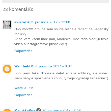
23 komentářů:
evikzazik
3. prosince 2017 v 12:08
Diky moc!!!! Zrovna sem vsude hledala recept na vegansky
rohlicky.
At se Vam vsem moc dari, Marusko, moc rada sleduju tvoje
videa a instagramove prispevky :)
Odpovědět
WantbefitM
4. prosince 2017 v 8:37
Loni jsem také zkoušela dělat zdravé rohlíčky, ale vůbec
jsem nebyla spokojená s chutí, ty tvoje vypadají senzačně :)
WantBeFitM
Odpovědět
MaruškaVeg
20. prosince 2017 v 0:56