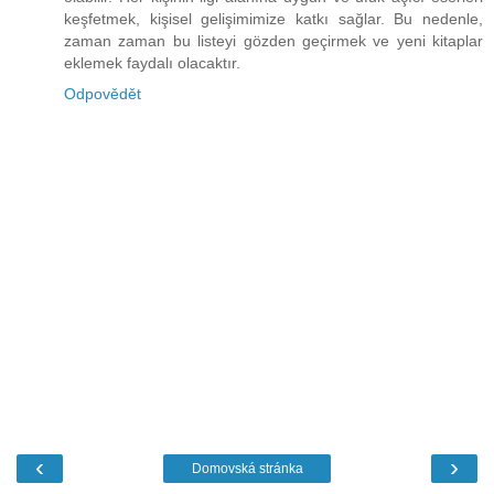
keşfetmek, kişisel gelişimimize katkı sağlar. Bu nedenle,
zaman zaman bu listeyi gözden geçirmek ve yeni kitaplar
eklemek faydalı olacaktır.
Odpovědět
‹
›
Domovská stránka