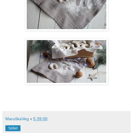
MaruškaVeg
v
5:39:00
Sdílet