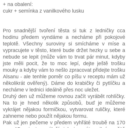
+ na obalení:
cukr + semínka z vanilkového lusku
Pro snadnější tvoření těsta si tuk z ledničky cca
hodinu předem vyndáme a necháme při pokojové
teplotě. Všechny suroviny si smícháme v míse a
vypracujete v těsto, které bude držet hezky u sebe a
nebude se lepit (může vám to trvat pár minut, kdyby
jste měli pocit, že to moc lepí, dejte ještě trošku
mouky a kdyby vám to nešlo zpracovat přidejte trošku
Alsanu - ale tenhle poměr co píšu v receptu mám už
několikrát ověřený). Dáme do krabičky či pytlíčku a
necháme v lednici ideálně přes noc uležet.
Druhý den už můžeme rovnou začít vyrábět rohlíčky.
Na to je hned několik způsobů, buď je můžeme
vykrájet nějakou formičkou, vytvarovat ruličky, které
zahneme nebo použít nějakou formu.
Pak už jen pečeme v předem vyhřáté troubě na 170