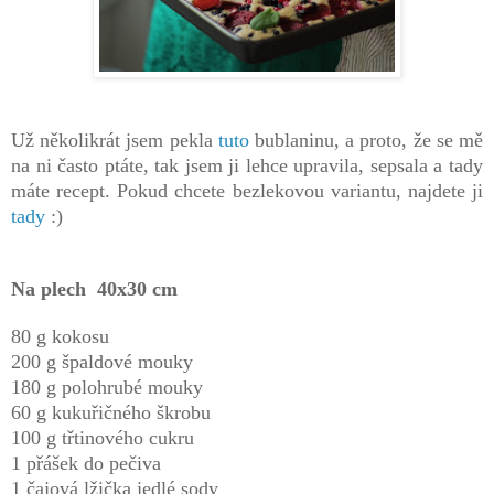
Už několikrát jsem pekla
tuto
bublaninu, a proto, že se mě
na ni často ptáte, tak jsem ji lehce upravila, sepsala a tady
máte recept. Pokud chcete bezlekovou variantu, najdete ji
tady
:)
Na plech 40x30 cm
80 g kokosu
200 g špaldové mouky
180 g polohrubé mouky
60 g kukuřičného škrobu
100 g třtinového cukru
1 přášek do pečiva
1 čajová lžička jedlé sody