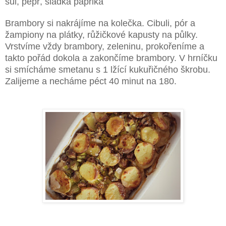
sůl, pepř, sladká paprika
Brambory si nakrájíme na kolečka. Cibuli, pór a
žampiony na plátky, růžičkové kapusty na půlky.
Vrstvíme vždy brambory, zeleninu, prokořeníme a
takto pořád dokola a zakončíme brambory. V hrníčku
si smícháme smetanu s 1 lžící kukuřičného škrobu.
Zalijeme a necháme péct 40 minut na 180.