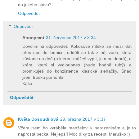
do jakého stavu?
Odpovědět
Odpovědi
Anonymní
31. července 2017 v 3:34
Dovolím si odpovědět. Kokosové mléko se musí dát
přes noc do lednice, oddělí se tak z něj voda, která
zůstane na dně (a kterou můžeš vypít, je moc dobrá), a
krém, který si vydloubnes (bude hodně tuhý) a
promixuješ do konzistence klasické slehačky. Snad
jsem trošku pomohla.
Káča
Odpovědět
Květa Dosoudilová
29. března 2017 v 3:37
Včera jsem ho vyráběla manželovi k narozeninám a je to
naprostá pecka! Nejlepší! Moc díky za recept, Maruško :)