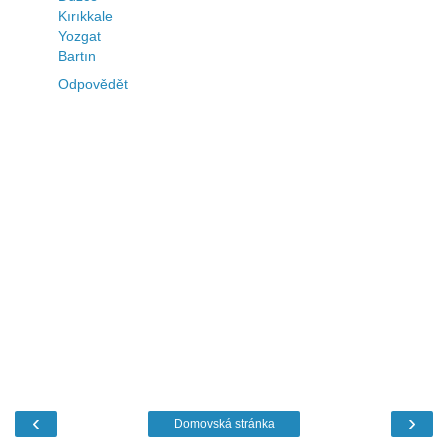
Kırıkkale
Yozgat
Bartın
Odpovědět
‹
›
Domovská stránka