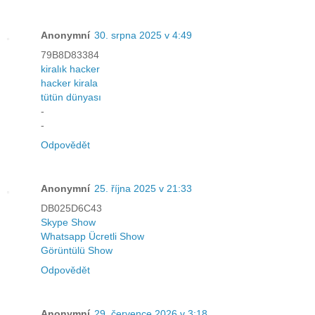
Anonymní
30. srpna 2025 v 4:49
79B8D83384
kiralık hacker
hacker kirala
tütün dünyası
-
-
Odpovědět
Anonymní
25. října 2025 v 21:33
DB025D6C43
Skype Show
Whatsapp Ücretli Show
Görüntülü Show
Odpovědět
Anonymní
29. července 2026 v 3:18