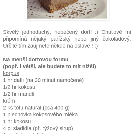
Skvělý jednoduchý, nepečený dort! :) Chuťově mi
připomíná nějaký pařížský nebo jiný čokoládový.
Určitě tím zaujmete někde na oslavě ! :)
Na menší dortovou formu
(popř. i větší, ale budete to mít nižší)
korpus
1 hr datlí (na 30 minut namočené)
1/2 hr kokosu
1/2 hr mandlí
krém
2 ks tofu natural (cca 400 g)
1 plechovka kokosového mléka
1 hr kokosu
4 pl sladidla (př. rýžový sirup)