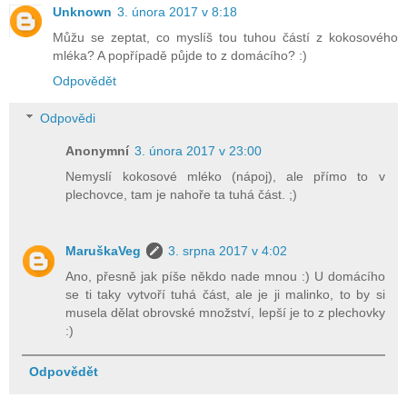
Unknown
3. února 2017 v 8:18
Můžu se zeptat, co myslíš tou tuhou částí z kokosového
mléka? A popřípadě půjde to z domácího? :)
Odpovědět
Odpovědi
Anonymní
3. února 2017 v 23:00
Nemyslí kokosové mléko (nápoj), ale přímo to v
plechovce, tam je nahoře ta tuhá část. ;)
MaruškaVeg
3. srpna 2017 v 4:02
Ano, přesně jak píše někdo nade mnou :) U domácího
se ti taky vytvoří tuhá část, ale je ji malinko, to by si
musela dělat obrovské množství, lepší je to z plechovky
:)
Odpovědět