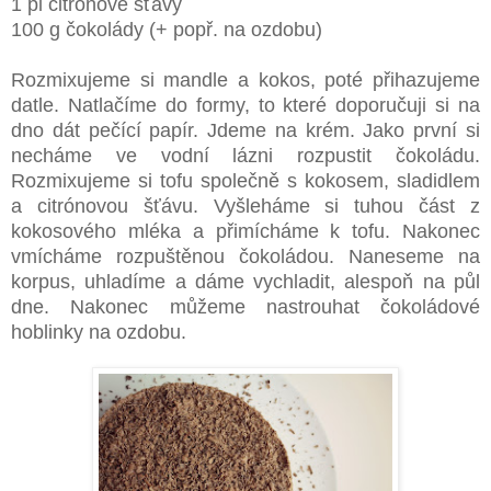
1 pl citrónové šťávy
100 g čokolády (+ popř. na ozdobu)
Rozmixujeme si mandle a kokos, poté přihazujeme
datle. Natlačíme do formy, to které doporučuji si na
dno dát pečící papír. Jdeme na krém. Jako první si
necháme ve vodní lázni rozpustit čokoládu.
Rozmixujeme si tofu společně s kokosem, sladidlem
a citrónovou šťávu. Vyšleháme si tuhou část z
kokosového mléka a přimícháme k tofu. Nakonec
vmícháme rozpuštěnou čokoládou. Naneseme na
korpus, uhladíme a dáme vychladit, alespoň na půl
dne. Nakonec můžeme nastrouhat čokoládové
hoblinky na ozdobu.