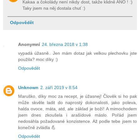
Kakaa a čokolády není nikdy dost, takže klidně ANO ! :)
Taky jsem na něj dostala chuť :)
Odpovědět
Anonymní
24. března 2018 v 1:38
vypadá úžasně.. Jen mám dotaz jak velkou plechovku jste
použila? moc díky :)
Odpovědět
Unknown
2. září 2019 v 8:54
Maruško, díky moc za recept, je úžasnej! Člověk si ho pak
může skvěle ladit do naprostý dokonalosti, jako poleva,
halda ovoce, máta, atd, ale základ je boží! A mimochodem
jsem dnes zkoušela i arašídové máslo. Pořád jsem
nedosáhla požadované konzistence. Až podle tebe jsem to
konečně zvládla 💪
Odpovědět